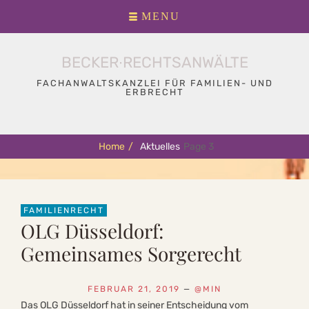
Primary
Skip
MENU
menu
to
content
BECKER∙RECHTSANWÄLTE
FACHANWALTSKANZLEI FÜR FAMILIEN- UND
ERBRECHT
Home
/
Aktuelles
Page 3
FAMILIENRECHT
OLG Düsseldorf:
Gemeinsames Sorgerecht
FEBRUAR 21, 2019
—
@MIN
Das OLG Düsseldorf hat in seiner Entscheidung vom