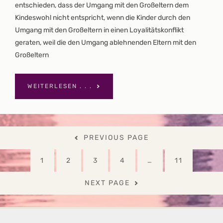
entschieden, dass der Umgang mit den Großeltern dem
Kindeswohl nicht entspricht, wenn die Kinder durch den
Umgang mit den Großeltern in einen Loyalitätskonflikt
geraten, weil die den Umgang ablehnenden Eltern mit den
Großeltern
WEITERLESEN . . .
Seitennummerierung
PREVIOUS PAGE
der
Beiträge
PAGE
PAGE
PAGE
PAGE
PAGE
1
2
3
4
…
11
NEXT PAGE