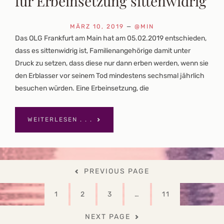
für Erbeinsetzung sittenwidrig
MÄRZ 10, 2019
—
@MIN
Das OLG Frankfurt am Main hat am 05.02.2019 entschieden,
dass es sittenwidrig ist, Familienangehörige damit unter
Druck zu setzen, dass diese nur dann erben werden, wenn sie
den Erblasser vor seinem Tod mindestens sechsmal jährlich
besuchen würden. Eine Erbeinsetzung, die
WEITERLESEN . . .
Seitennummerierung
PREVIOUS PAGE
der
Beiträge
PAGE
PAGE
PAGE
PAGE
1
2
3
…
11
NEXT PAGE