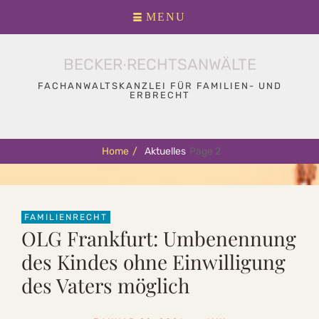
Primary
Skip
MENU
menu
to
content
BECKER∙RECHTSANWÄLTE
FACHANWALTSKANZLEI FÜR FAMILIEN- UND
ERBRECHT
Home
/
Aktuelles
Page 2
FAMILIENRECHT
OLG Frankfurt: Umbenennung
des Kindes ohne Einwilligung
des Vaters möglich