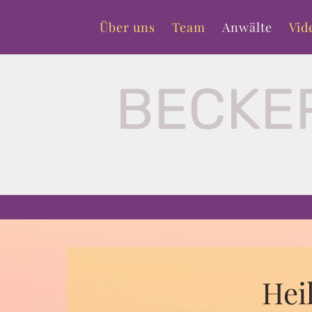
Primary
Skip
menu
Über uns
Team
Anwälte
Vid
to
content
BECKE
Hei