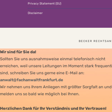
Privacy Statement (EU)
Disclaimer
BECKER RECHTSANW
Wir sind für Sie da!
Sollten Sie uns ausnahmsweise einmal telefonisch nicht
erreichen, weil unsere Leitungen im Moment stark frequenti
sind, schreiben Sie uns gerne eine E-Mail an:
anwalt@fachanwaltfrankfurt.de
Wir nehmen uns Ihrem Anliegen mit größter Sorgfalt an und
melden uns so bald wie möglich bei Ihnen.
Herzlichen Dank für Ihr Verständnis und Ihr Vertrauen!