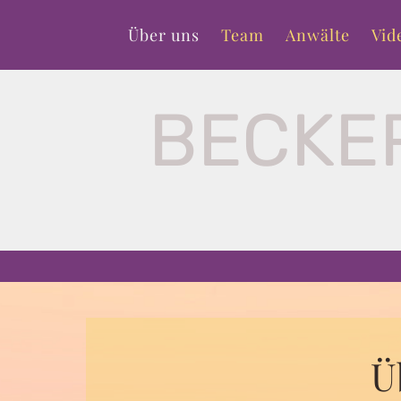
Primary
Skip
menu
Über uns
Team
Anwälte
Vid
to
content
BECKE
Ü