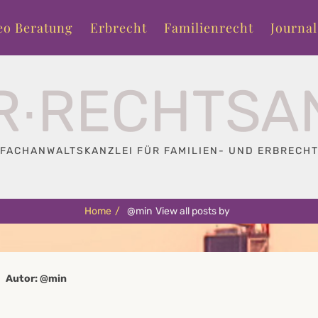
eo Beratung
Erbrecht
Familienrecht
Journal
R∙RECHTSA
FACHANWALTSKANZLEI FÜR FAMILIEN- UND ERBRECH
Home
/
@min
View all posts by
Autor:
@min