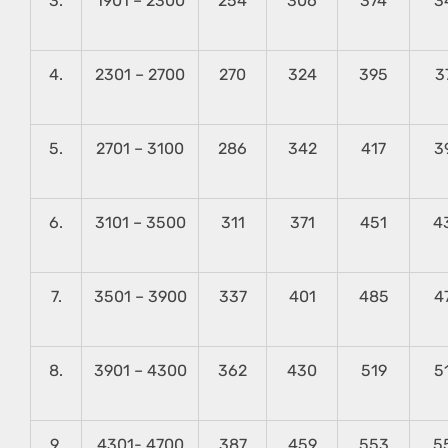
3.
1901 – 2300
254
306
374
3
4.
2301 – 2700
270
324
395
3
5.
2701 – 3100
286
342
417
3
6.
3101 – 3500
311
371
451
4
7.
3501 – 3900
337
401
485
4
8.
3901 – 4300
362
430
519
5
9.
4301- 4700
387
459
553
5