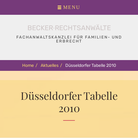
Primary
Skip
MENU
menu
to
content
BECKER∙RECHTSANWÄLTE
FACHANWALTSKANZLEI FÜR FAMILIEN- UND
ERBRECHT
Home
/
Aktuelles
/
Düsseldorfer Tabelle 2010
Düsseldorfer Tabelle
2010