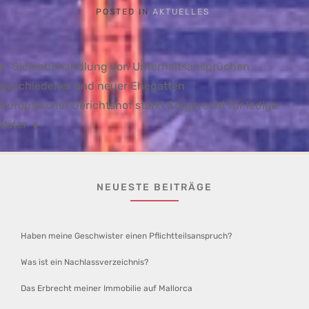
POSTED IN
AKTUELLES
Beitragsnavigation
Gleichbehandlung von Unterhaltsansprüchen
geschiedener und neuer Ehegatten
Europäischer Gerichtshof stärkt Sorgerecht für ledige
Väter
NEUESTE BEITRÄGE
Haben meine Geschwister einen Pflichtteilsanspruch?
Was ist ein Nachlassverzeichnis?
Das Erbrecht meiner Immobilie auf Mallorca