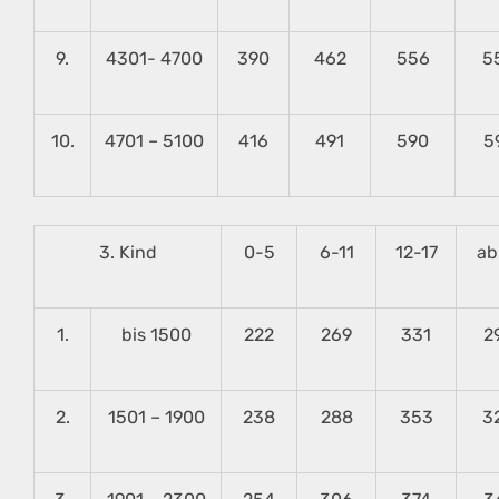
9.
4301- 4700
390
462
556
5
10.
4701 – 5100
416
491
590
5
3. Kind
0-5
6-11
12-17
ab
1.
bis 1500
222
269
331
2
2.
1501 – 1900
238
288
353
3