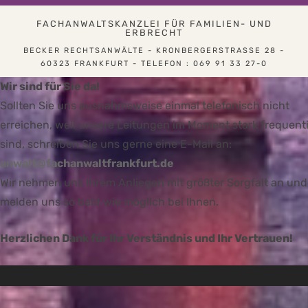
FACHANWALTSKANZLEI FÜR FAMILIEN- UND
ERBRECHT
BECKER RECHTSANWÄLTE - KRONBERGERSTRASSE 28 - 6
0323 FRANKFURT - TELEFON : 069 91 33 27-0
Wir sind für Sie da!
Sollten Sie uns ausnahmsweise einmal telefonisch nicht
erreichen, weil unsere Leitungen im Moment stark frequenti
sind, schreiben Sie uns gerne eine E-Mail an:
anwalt@fachanwaltfrankfurt.de
Wir nehmen uns Ihrem Anliegen mit größter Sorgfalt an und
melden uns so bald wie möglich bei Ihnen.
Herzlichen Dank für Ihr Verständnis und Ihr Vertrauen!