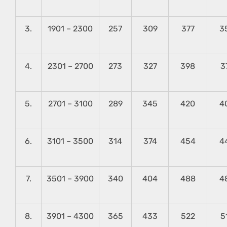
3.
1901 – 2300
257
309
377
3
4.
2301 – 2700
273
327
398
3
5.
2701 – 3100
289
345
420
4
6.
3101 – 3500
314
374
454
4
7.
3501 – 3900
340
404
488
4
8.
3901 – 4300
365
433
522
5