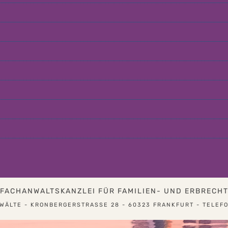
FACHANWALTSKANZLEI FÜR FAMILIEN- UND ERBRECH
ÄLTE - KRONBERGERSTRASSE 28 - 60323 FRANKFURT - TELEFON 