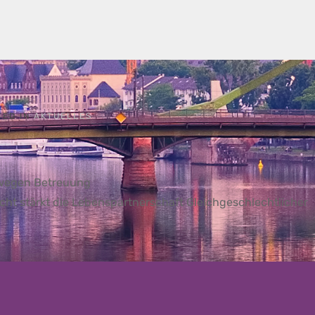
TED IN
AKTUELLES
 wegen Betreuung
ht stärkt die Lebenspartnerschaft Gleichgeschlechtlicher