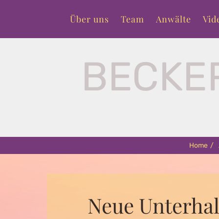
Primary
Skip
menu
Über uns
Team
Anwälte
Vid
to
content
BECKE
Home
/
Neue Unterhal