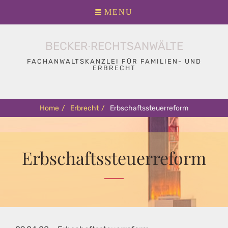
Primary
Skip
MENU
menu
to
content
BECKER∙RECHTSANWÄLTE
FACHANWALTSKANZLEI FÜR FAMILIEN- UND
ERBRECHT
Home
/
Erbrecht
/
Erbschaftssteuerreform
Erbschaftssteuerreform