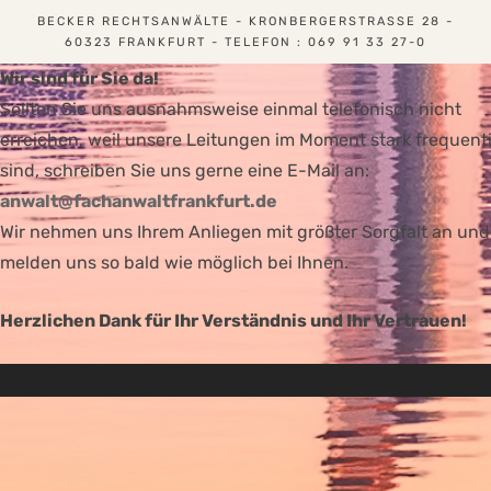
BECKER RECHTSANWÄLTE - KRONBERGERSTRASSE 28 - 6
0323 FRANKFURT - TELEFON : 069 91 33 27-0
Wir sind für Sie da!
Sollten Sie uns ausnahmsweise einmal telefonisch nicht
erreichen, weil unsere Leitungen im Moment stark frequenti
sind, schreiben Sie uns gerne eine E-Mail an:
anwalt@fachanwaltfrankfurt.de
Wir nehmen uns Ihrem Anliegen mit größter Sorgfalt an und
melden uns so bald wie möglich bei Ihnen.
Herzlichen Dank für Ihr Verständnis und Ihr Vertrauen!