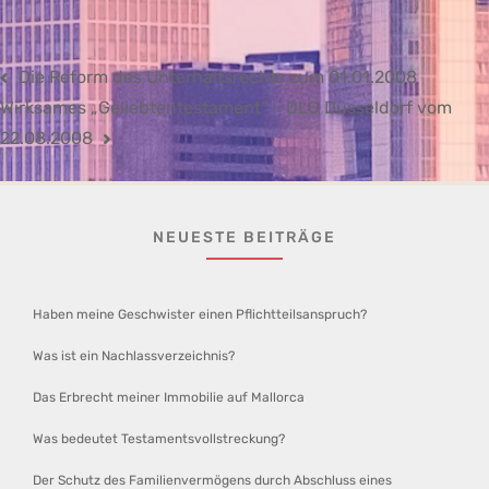
Beitragsnavigation
Die Reform des Unterhaltsrechts zum 01.01.2008
Wirksames „Geliebtentestament” – OLG Düsseldorf vom
22.08.2008
NEUESTE BEITRÄGE
Haben meine Geschwister einen Pflichtteilsanspruch?
Was ist ein Nachlassverzeichnis?
Das Erbrecht meiner Immobilie auf Mallorca
Was bedeutet Testamentsvollstreckung?
Der Schutz des Familienvermögens durch Abschluss eines