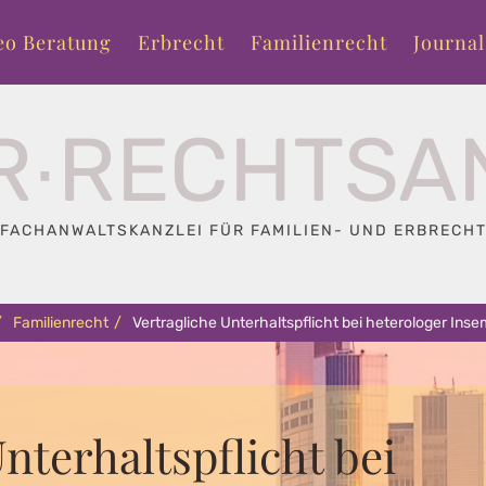
eo Beratung
Erbrecht
Familienrecht
Journal
R∙RECHTSA
FACHANWALTSKANZLEI FÜR FAMILIEN- UND ERBRECH
/
Familienrecht
/
Vertragliche Unterhaltspflicht bei heterologer Inse
nterhaltspflicht bei