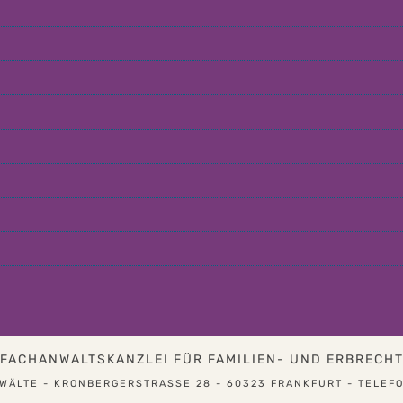
FACHANWALTSKANZLEI FÜR FAMILIEN- UND ERBRECH
ÄLTE - KRONBERGERSTRASSE 28 - 60323 FRANKFURT - TELEFON 