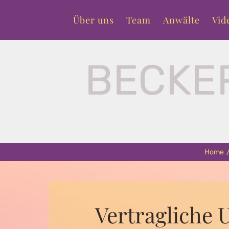
Primary
Skip
menu
Über uns
Team
Anwälte
Vid
to
content
BECKE
Home
Vertragliche U