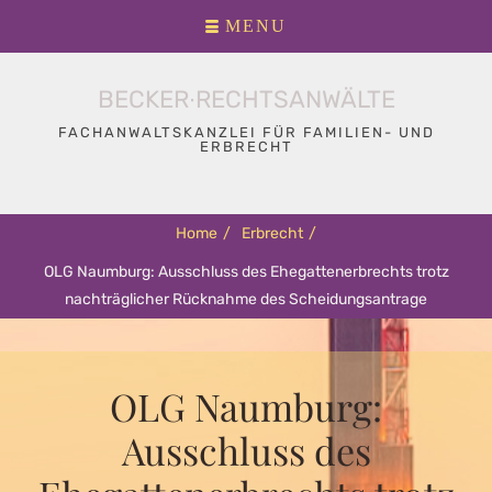
Primary
Skip
MENU
menu
to
content
BECKER∙RECHTSANWÄLTE
FACHANWALTSKANZLEI FÜR FAMILIEN- UND
ERBRECHT
Home
/
Erbrecht
/
OLG Naumburg: Ausschluss des Ehegattenerbrechts trotz
nachträglicher Rücknahme des Scheidungsantrage
OLG Naumburg:
Ausschluss des