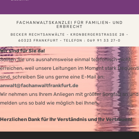
FACHANWALTSKANZLEI FÜR FAMILIEN- UND
ERBRECHT
BECKER RECHTSANWÄLTE - KRONBERGERSTRASSE 28 - 6
0323 FRANKFURT - TELEFON : 069 91 33 27-0
Wir sind für Sie da!
Sollten Sie uns ausnahmsweise einmal telefonisch nicht
erreichen, weil unsere Leitungen im Moment stark frequenti
sind, schreiben Sie uns gerne eine E-Mail an:
anwalt@fachanwaltfrankfurt.de
Wir nehmen uns Ihrem Anliegen mit größter Sorgfalt an und
melden uns so bald wie möglich bei Ihnen.
Herzlichen Dank für Ihr Verständnis und Ihr Vertrauen!