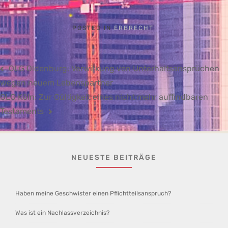
POSTED IN
ERBRECHT
Beitragsnavigation
OLG Oldenburg: Verwirkung von Unterhaltsansprüchen
wegen neuem Lebenspartner
OLG Köln: Zur Gültigkeit eines nicht mehr auffindbaren
Testaments
NEUESTE BEITRÄGE
Haben meine Geschwister einen Pflichtteilsanspruch?
Was ist ein Nachlassverzeichnis?