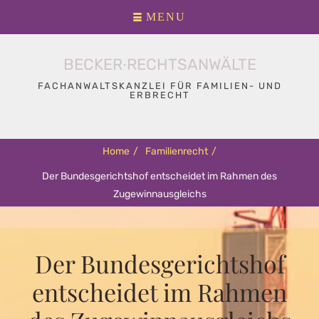
Primary
Skip
MENU
menu
to
content
BECKER∙RECHTSANWÄLTE
FACHANWALTSKANZLEI FÜR FAMILIEN- UND
ERBRECHT
Home
/
Familienrecht
/
Der Bundesgerichtshof entscheidet im Rahmen des
Zugewinnausgleichs
Der Bundesgerichtshof
entscheidet im Rahmen