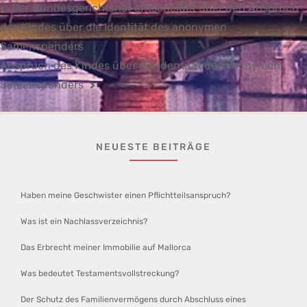
Beitragsnavigation
Der Bundesgerichtshof entscheidet über den Anspruch
des Kindes über die Identität des anonymen
Samenspenders
Anspruch des Kindes über die Identität des anonymen
Samenspenders
NEUESTE BEITRÄGE
Haben meine Geschwister einen Pflichtteilsanspruch?
Was ist ein Nachlassverzeichnis?
Das Erbrecht meiner Immobilie auf Mallorca
Was bedeutet Testamentsvollstreckung?
Der Schutz des Familienvermögens durch Abschluss eines